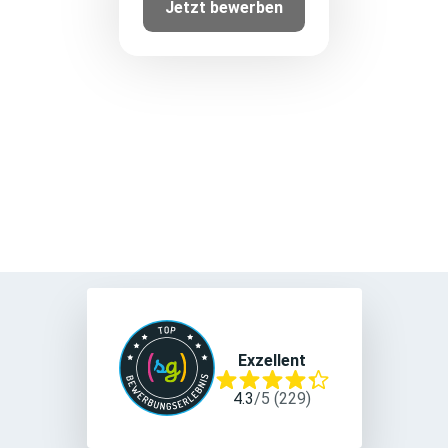
Jetzt bewerben
Exzellent
4.3
/
5
(
229
)